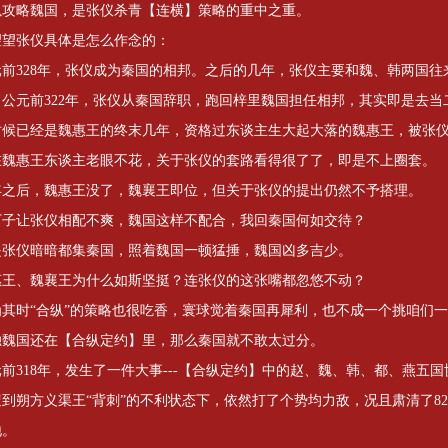
以攻略魏国，是张仪杀青【连横】策略的重中之重。
望望张仪具体是怎么作念的：
元前328年，张仪成为秦国的相邦。之后的几年，张仪主要和魏、韩两国往
了公元前322年，张仪从秦国辞职，跑回梓里魏国担任相邦，其实即是去当
时候已经是魏惠王的终末几年，资格过东谈主生大起大落的魏惠王，被张
在魏惠王东谈主老眼不花，关于张仪的套路看得很了了，即是不上圈套。
年之后，魏惠王没了，魏襄王即位，但关于张仪的提出仍然不予搭理。
下子让张仪相配不爽，魏国这样不配合，我回秦国何如交待？
是张仪暗暗都集秦国，照着魏国一顿猛捶，魏国凶多吉少。
惠王、魏襄王为什么如斯坚挺？连张仪的这张嘴都忽悠不动？
为其时“合纵”的策略也很吃香，寰球觉着秦国再犀利，也不成一个挑咱们一
独魏国还在【合纵定约】里，那么秦国就不敢太过分。
元前318年，发生了一件大事---【合纵定约】中的赵、魏、韩、都、燕五
遭到朔方义渠王“背刺”的不利状态下，依然打了个势均力敌，况且肃清了82
地。