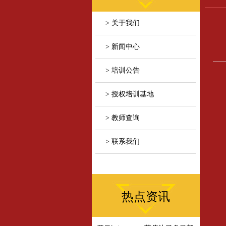
> 关于我们
> 新闻中心
> 培训公告
> 授权培训基地
> 教师查询
> 联系我们
热点资讯