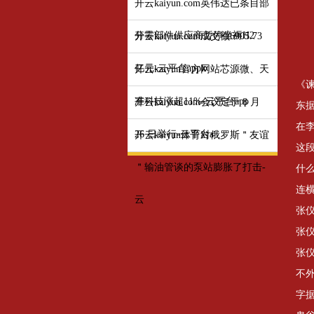
开云kaiyun.com英伟达已条目部
分零部件供应商暂停坐褥H2
开云kaiyun.com成交额6905.73
亿元-云平台appk
开云kaiyun官方网站芯源微、天
《谏
准科技涨超11%-云平台app
开云kaiyun.com会议定于 8 月
东
在
26 日举行-云平台a
开云kaiyun体育对俄罗斯＂友谊
这
＂输油管谈的泵站膨胀了打击-
什
连
云
张
张
张
不
字