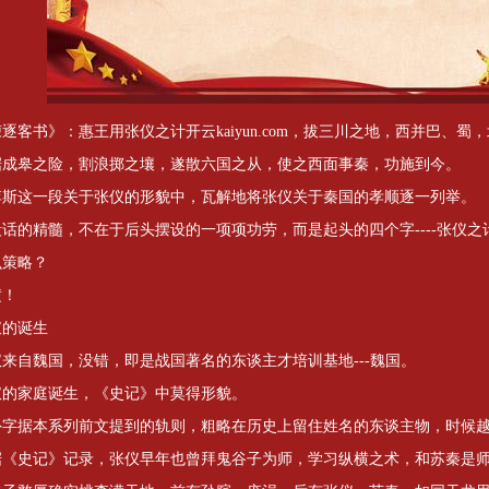
逐客书》：惠王用张仪之计开云kaiyun.com，拔三川之地，西并巴、
据成皋之险，割浪掷之壤，遂散六国之从，使之西面事秦，功施到今。
李斯这一段关于张仪的形貌中，瓦解地将张仪关于秦国的孝顺逐一列举。
段话的精髓，不在于后头摆设的一项项功劳，而是起头的四个字----张仪之
么策略？
横！
仪的诞生
仪来自魏国，没错，即是战国著名的东谈主才培训基地---魏国。
仪的家庭诞生，《史记》中莫得形貌。
外字据本系列前文提到的轨则，粗略在历史上留住姓名的东谈主物，时候
据《史记》记录，张仪早年也曾拜鬼谷子为师，学习纵横之术，和苏秦是