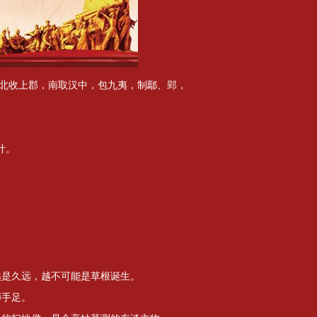
蜀，北收上郡，南取汉中，包九夷，制鄢、郢，
计。
越是久远，越不可能是草根诞生。
师手足。