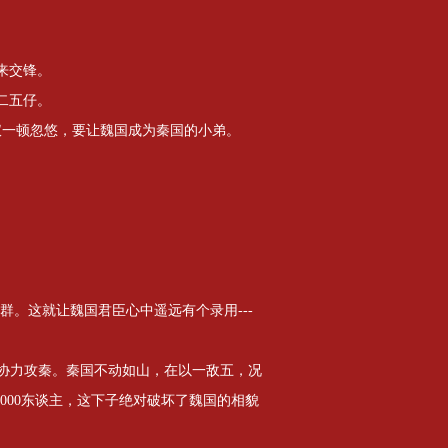
来交锋。
二五仔。
仪一顿忽悠，要让魏国成为秦国的小弟。
群。这就让魏国君臣心中遥远有个录用---
国协力攻秦。秦国不动如山，在以一敌五，况
000东谈主，这下子绝对破坏了魏国的相貌