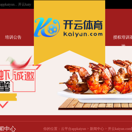
云kaiyun也就只消艾跃进栽培了呀-云平台appkaiyun...
开云kaiyun官方网站任何试图侵略
培训公告
授权培训
地
闻中心
你的位置：
云平台appkaiyun
>
新闻中心
> 开云kaiyun.