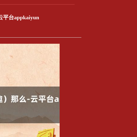
台appkaiyun