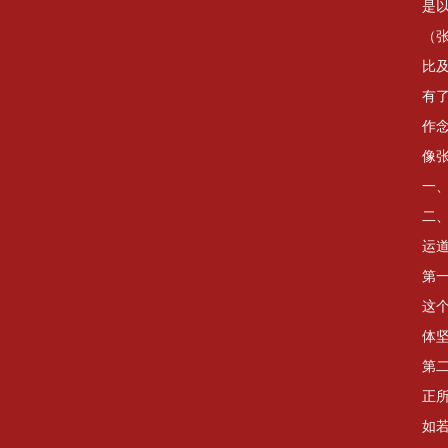
是
（
比
有
作
像
一
二
运
第
这
体
第
正
如