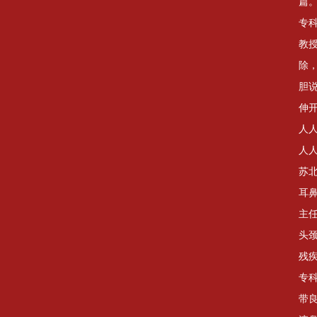
篇
专
教
除
胆
伸开
人人
人
苏
耳
主
头
残
专
带