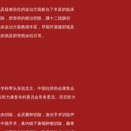
病及疑难杂症的诊治方面蚁合了丰富的临床
切除，胆管癌的根治切除，胰十二指肠切
腺炎诊治方面教授丰富，早期开展腹腔镜及
念疾病及胆管残余结石等。
科学科带头东说念主。中国抗癌协会康复会
言听力康复专科委员会常务委员。语言听力
。
息肉切除，会厌囊肿切除，激光手术切除声
鼻中隔手术，鼻内镜下鼻咽肿瘤切除，脑脊