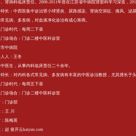
、肾病科临床责任。2008-2011年曾在江苏省中病院肾脏科学习深造，2
科特长：中西医集中诊治肾小球肾炎、尿路感染、肾病空洞征、痛风、泌
的常见病、多发病，对血液净化诊治有成心筹商。
人门诊时代：每周二下昼
人门诊场合：门诊二楼中医科诊室
州市中病院
科人人：王冬
任中医生，从事内科临床责任二十余年。
科特长：对内科各式常见病、多发病有丰富的中医诊治教授，尤其擅长于
人门诊时代：每周五下昼
人门诊场合：门诊二楼中医科诊室
首：门诊部
：王 川
对：陈梅英
：赵 俊开云kaiyun.com