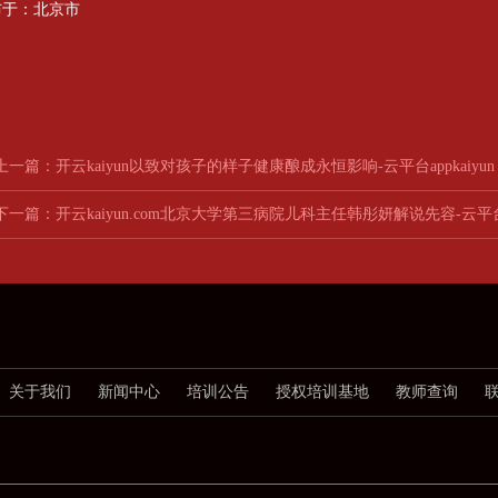
布于：北京市
上一篇：
开云kaiyun以致对孩子的样子健康酿成永恒影响-云平台appkaiyun
下一篇：
开云kaiyun.com北京大学第三病院儿科主任韩彤妍解说先容-云平台ap
关于我们
新闻中心
培训公告
授权培训基地
教师查询