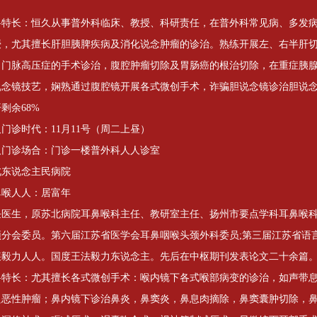
。
科特长：恒久从事普外科临床、教授、科研责任，在普外科常见病、多发
授，尤其擅长肝胆胰脾疾病及消化说念肿瘤的诊治。熟练开展左、右半肝
，门脉高压症的手术诊治，腹腔肿瘤切除及胃肠癌的根治切除，在重症胰
说念镜技艺，娴熟通过腹腔镜开展各式微创手术，诈骗胆说念镜诊治胆说
剩余68%
门诊时代：11月11号（周二上昼）
人门诊场合：门诊一楼普外科人人诊室
北东说念主民病院
鼻喉人人：居富年
任医生，原苏北病院耳鼻喉科主任、教研室主任、扬州市要点学科耳鼻喉
颈分会委员。第六届江苏省医学会耳鼻咽喉头颈外科委员;第三届江苏省语
疾毅力人人。国度王法毅力东说念主。先后在中枢期刊发表论文二十余篇
科特长：尤其擅长各式微创手术：喉内镜下各式喉部病变的诊治，如声带
良恶性肿瘤；鼻内镜下诊治鼻炎，鼻窦炎，鼻息肉摘除，鼻窦囊肿切除，