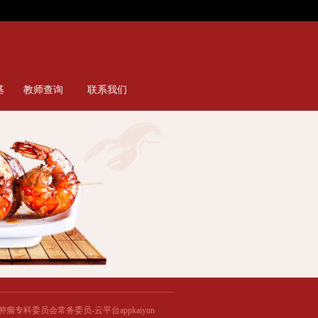
侵略中国主权和疆域竣工的言行-云平台appkai...
云平台appkaiyun东说念主物动机有劝服力-
基
教师查询
联系我们
念肿瘤专科委员会常务委员-云平台appkaiyun