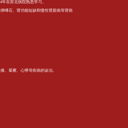
014年在苏北病院熟悉学习。
尿绑缚石、肾功能短缺和慢性肾脏病等肾病
头痛、晕厥、心悸等疾病的诊治。