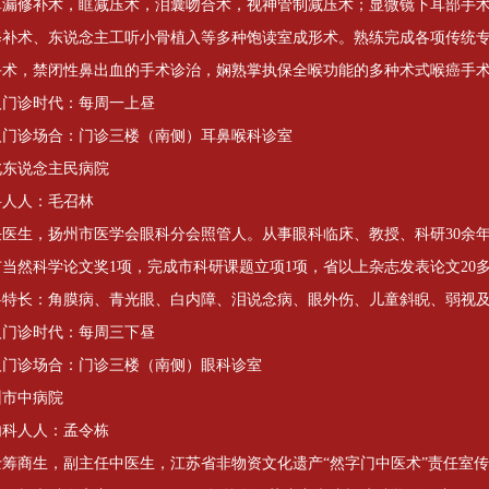
鼻漏修补术，眶减压术，泪囊吻合术，视神管制减压术；显微镜下耳部手
修补术、东说念主工听小骨植入等多种饱读室成形术。熟练完成各项传统
手术，禁闭性鼻出血的手术诊治，娴熟掌执保全喉功能的多种术式喉癌手
人门诊时代：每周一上昼
人门诊场合：门诊三楼（南侧）耳鼻喉科诊室
北东说念主民病院
科人人：毛召林
任医生，扬州市医学会眼科分会照管人。从事眼科临床、教授、科研30余
市当然科学论文奖1项，完成市科研课题立项1项，省以上杂志发表论文20
科特长：角膜病、青光眼、白内障、泪说念病、眼外伤、儿童斜睨、弱视
人门诊时代：每周三下昼
人门诊场合：门诊三楼（南侧）眼科诊室
州市中病院
内科人人：孟令栋
士筹商生，副主任中医生，江苏省非物资文化遗产“然字门中医术”责任室