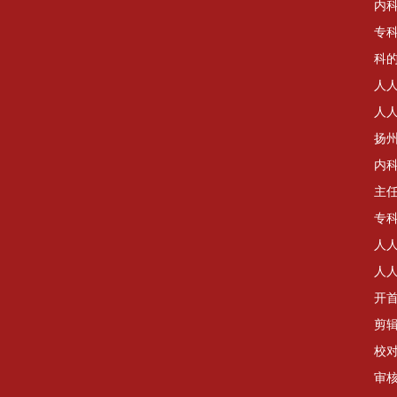
内科
专
科
人
人
扬
内
主
专
人
人
开
剪辑
校
审核