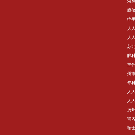
液
膜
症
人
人
苏
眼
主
州
专
人
人
扬
肾
硕