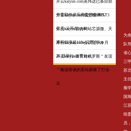
开云kaiyun.com英伟达已条目部
分零部件供应商暂停坐褥H2
开云kaiyun.com成交额6905.73
亿元-云平台appk
开云kaiyun官方网站芯源微、天
为
准科技涨超11%-云平台app
开云kaiyun.com会议定于 8 月
队驾
省
26 日举行-云平台a
开云kaiyun体育对俄罗斯＂友谊
三
＂输油管谈的泵站膨胀了打击-
苏
主
云
瘤
国
江
组
员