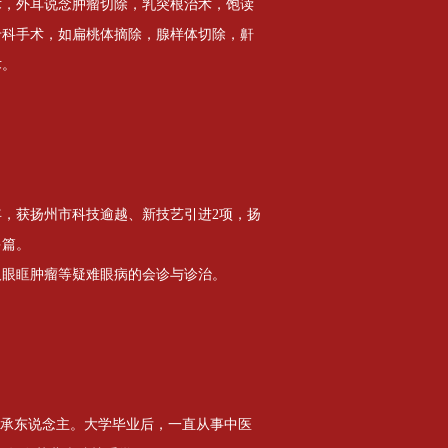
术，外耳说念肿瘤切除，乳突根治术，饱读
专科手术，如扁桃体摘除，腺样体切除，鼾
术。
年，获扬州市科技逾越、新技艺引进2项，扬
多篇。
及眼眶肿瘤等疑难眼病的会诊与诊治。
传承东说念主。大学毕业后，一直从事中医