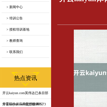
> 新闻中心
> 培训公告
> 授权培训基地
> 教师查询
> 联系我们
热点资讯
开云kaiyun.com英伟达已条目部
分零部件供应商暂停坐褥H2
开云kaiyun.com成交额6905.73