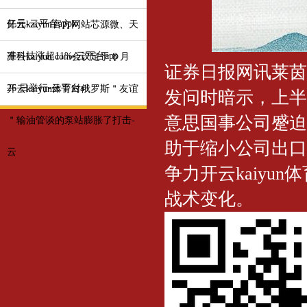
亿元-云平台appk
开云kaiyun官方网站芯源微、天
准科技涨超11%-云平台app
开云kaiyun.com会议定于 8 月
证券日报网讯莱茵
26 日举行-云平台a
开云kaiyun体育对俄罗斯＂友谊
发问时暗示，上半
意思国事公司蹙迫
＂输油管谈的泵站膨胀了打击-
助于缩小公司出口
云
争力开云kaiy
战术变化。