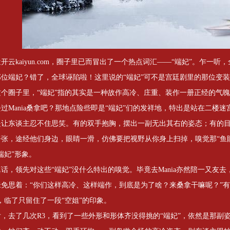
开云kaiyun.com，圈子里已而冒出了一个热点词汇——“端妃”。乍
那位端妃？错了，全球诬陷啦！这里说的“端妃”可不是宫廷剧里的那位变
这个圈子里，“端妃”指的其实是一种故作高冷、庄重、装作一册正经的气魄
过Mania桑拿吧？那地点险些即是“端妃”们的发祥地，特出是站在二楼
是让东谈主忍不住思笑。有的双手抱胸，摆出一副无出其右的姿态；有的
夸张，途经他们身边，眼睛一滑，仿佛要把视野从你身上扫掉，嗅觉那“鱼
端妃”形象。
话，领先对这些“端妃”没什么特出的嗅觉。毕竟去Mania亦然陪一又友
未免思着：“你们这样高冷、这样端作，到底是为了啥？来桑拿干嘛呢？”
，临了只留住了一段“空姐”的印象。
后，去了几次R3，看到了一些外形和形体齐没得挑的“端妃”，依然是那副