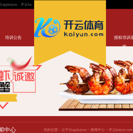
...
开云kaiyun也就只消艾跃进栽培了呀-云平台appkaiyun...
开云kaiyun官方网站任何
培训公告
授权培训
地
闻中心
你的位置：
云平台appkaiyun
>
新闻中心
> 开云kaiyun.