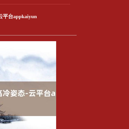
台appkaiyun