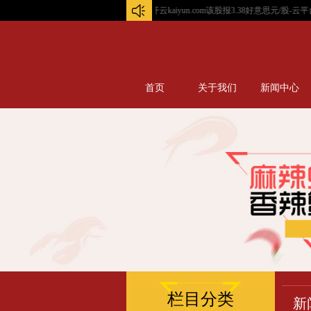
开云kaiyun.com该股报3.38好意思元/股-云平台appkaiyun
首页
关于我们
新闻中心
栏目分类
新