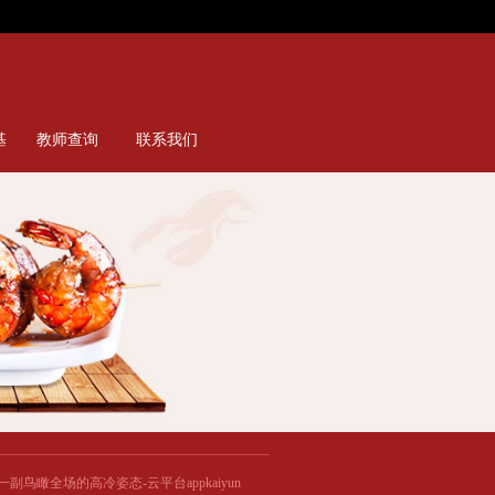
试图侵略中国主权和疆域竣工的言行-云平台appkai...
云平台appkaiyun东说念主物动机有劝服
基
教师查询
联系我们
com一副鸟瞰全场的高冷姿态-云平台appkaiyun