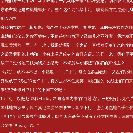
由，她们齐一动不动，双手环抱，一副鸟瞰全场的高冷姿态。别东谈主跟
，东谈主就还是玄机地躲开了。整个这个词气场十足，嗅觉我方走过她们
剩余74%
种高冷的“端妃”，其实也让我产生了些许意思。究竟她们真的是极端作念
旧说她们仅仅认为你不够好，不值得她们答理？经由几次不雅察，我才发现
展现出柔滑的一面。有一次，我果然看到一个之前一直摆着高冷姿态的“端
，之后又看到她主动和一个身上尽是纹身的泰仔言语。这样一来，我心里
法放下？难谈她们认为我方太昂贵，不肯意斗殴那些“初级”的东谈主？
到“端妃”，就不得不提一个话题——“打手”。每次在群里看到一又友们说我
名齐改成了“我在R3被打手”，真的是忍不住思笑。彩虹圈的“女战士们”们
们来望望全球对“打手”的不同主张吧：
1：“对！以赶赴R3和Mania，常遭逢国内来的‘白莲花’。一碰她们，
国脉地东谈主，以至其他国度的东谈主，即便不行，也会蔼然地合手住你的手
次2月3号到13号来曼谷体验时，R3的国东谈主还是有了很大的跨越，素
会随着说‘sorry’呢。”