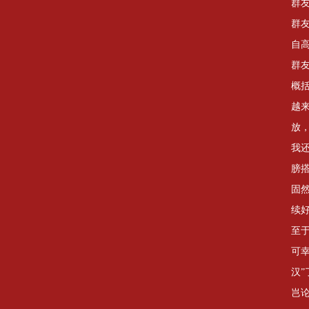
群
群
自高
群
概
越来
放
我
膀
固
续
至
可
汉”
岂论