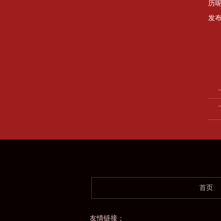
历
发
首页
友情链接：