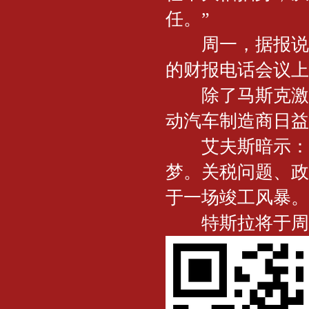
任。”
周一，据报说念
的财报电话会议上
除了马斯克激勉
动汽车制造商日益
艾夫斯暗示：“
梦。关税问题、政
于一场竣工风暴。
特斯拉将于周二好