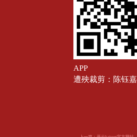
APP
遭殃裁剪：陈钰嘉 开
上一篇：
开云kaiyun官方网站