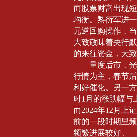
而股票财富出现短
均衡。黎衍军进一
元逆回购操作，当
大致敬味着央行默
的来往资金，大致
量度后市，光大
行情为主，春节后
利好催化。另一方
时1月的涨跌幅与
而2024年12
前的一段时期里频
频繁进展较好。