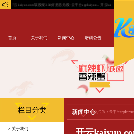
开云kaiyun.com该股报3.38好意思元/股-云平台appkaiyun...
开云kaiyun也就只消艾跃进栽
首页
关于我们
新闻中心
培训公告
栏目分类
新闻中心
你的位置：
云平台appkaiyu
> 关于我们
开云kaiyu